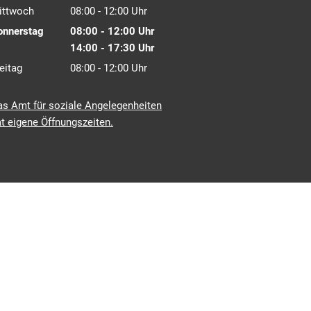
Von 08:00 bis 12:00 Uhr
ittwoch
08:00
-
12:00
Uhr
Von 08:00 bis 12:00 Uhr
onnerstag
08:00
-
12:00
Uhr
Von 08:00 bis 12:00 Uhr
14:00
-
17:30
Uhr
Von 14:00 bis 17:30 Uhr
eitag
08:00
-
12:00
Uhr
Von 08:00 bis 12:00 Uhr
as Amt für soziale Angelegenheiten
t eigene Öffnungszeiten.