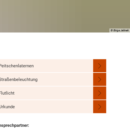
© Birga Jelinek
Peitschenlaternen
Straßenbeleuchtung
Flutlicht
Urkunde
nsprechpartner: