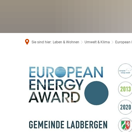
Sie sind hier:
Leben & Wohnen
Umwelt & Klima
European 
European
Energy
Award