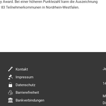
y Award. Bei einer höheren Punktezahl kann die Auszeichnung
der 83 Teilnehmerkommunen in Nordrhein-Westfalen.
Kl
Je
Kontakt
Impressum
1
Datenschutz
Barrierefreiheit
M
Bankverbindungen
D