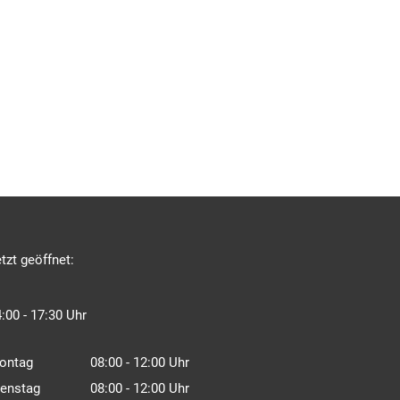
icken, um weitere Öffnungs- oder Schließzeiten auszublenden
tzt geöffnet:
Von 14:00 bis 17:30 Uhr
4:00
-
17:30
Uhr
ontag
08:00
-
12:00
Uhr
Von 08:00 bis 12:00 Uhr
ienstag
08:00
-
12:00
Uhr