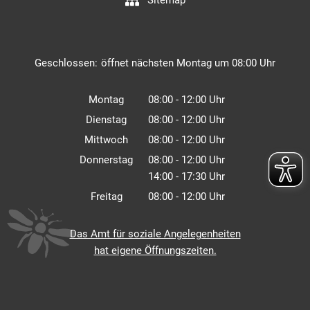
Sitemap
Klicken, um weitere Öffnungs- oder Schließzeiten auszuble
Geschlossen:
öffnet nächsten Montag um 08:00 Uhr
Montag
08:00
-
12:00
Uhr
Von 08:00 bis 12:00 Uhr
Dienstag
08:00
-
12:00
Uhr
Von 08:00 bis 12:00 Uhr
Mittwoch
08:00
-
12:00
Uhr
Von 08:00 bis 12:00 Uhr
Donnerstag
08:00
-
12:00
Uhr
14:00
-
17:30
Von 08:00 bis 12:00 Uhr
Uhr
Von 14:00 bis 17:30 Uhr
Freitag
08:00
-
12:00
Uhr
Von 08:00 bis 12:00 Uhr
Das Amt für soziale Angelegenheiten
hat eigene Öffnungszeiten.