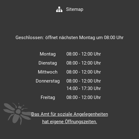
Sitemap
Klicken, um weitere Öffnungs- oder Schließzeiten auszuble
Geschlossen:
öffnet nächsten Montag um 08:00 Uhr
Montag
08:00
-
12:00
Uhr
Von 08:00 bis 12:00 Uhr
Dienstag
08:00
-
12:00
Uhr
Von 08:00 bis 12:00 Uhr
Mittwoch
08:00
-
12:00
Uhr
Von 08:00 bis 12:00 Uhr
Donnerstag
08:00
-
12:00
Uhr
14:00
-
17:30
Von 08:00 bis 12:00 Uhr
Uhr
Von 14:00 bis 17:30 Uhr
Freitag
08:00
-
12:00
Uhr
Von 08:00 bis 12:00 Uhr
Das Amt für soziale Angelegenheiten
hat eigene Öffnungszeiten.