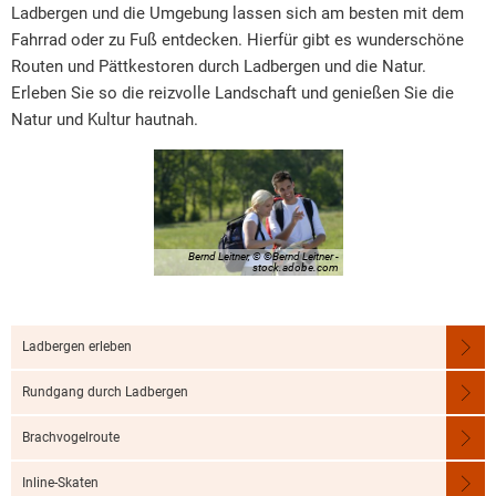
Natur
Ladbergen und die Umgebung lassen sich am besten mit dem
Fahrrad oder zu Fuß entdecken. Hierfür gibt es wunderschöne
erleben
Routen und Pättkestoren durch Ladbergen und die Natur.
Erleben Sie so die reizvolle Landschaft und genießen Sie die
Natur und Kultur hautnah.
Bernd Leitner, © ©Bernd Leitner -
stock.adobe.com
Ladbergen erleben
Rundgang durch Ladbergen
Brachvogelroute
Inline-Skaten