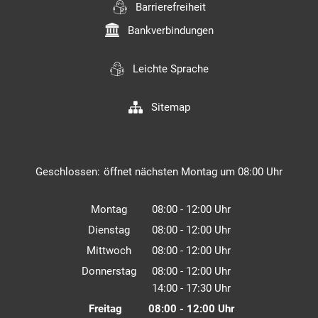
Barrierefreiheit
Bankverbindungen
Leichte Sprache
Sitemap
Klicken, um weitere Öffnungs- oder Schließzeiten auszuble
Geschlossen:
öffnet nächsten Montag um 08:00 Uhr
Montag
08:00
-
12:00
Uhr
Von 08:00 bis 12:00 Uhr
Dienstag
08:00
-
12:00
Uhr
Von 08:00 bis 12:00 Uhr
Mittwoch
08:00
-
12:00
Uhr
Von 08:00 bis 12:00 Uhr
Donnerstag
08:00
-
12:00
Uhr
14:00
-
17:30
Von 08:00 bis 12:00 Uhr
Uhr
Von 14:00 bis 17:30 Uhr
Freitag
08:00
-
12:00
Uhr