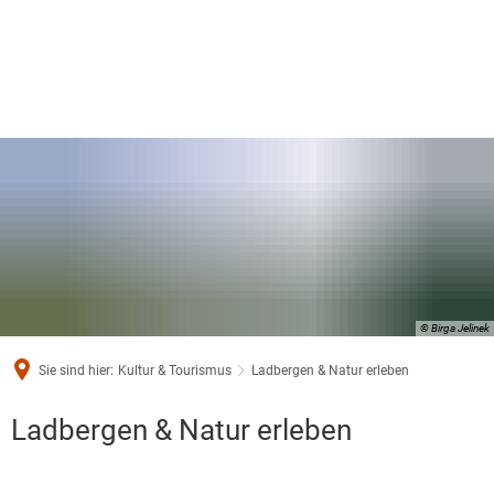
© Birga Jelinek
Sie sind hier:
Kultur & Tourismus
Ladbergen & Natur erleben
Ladbergen
Ladbergen & Natur erleben
&