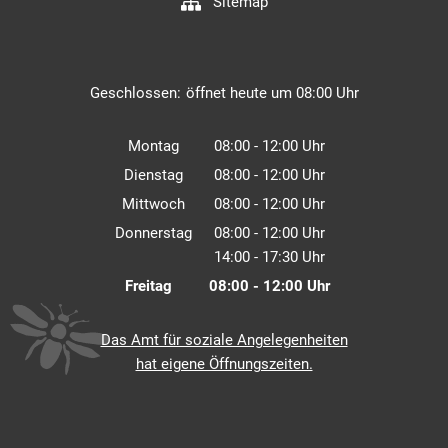
Sitemap
Klicken, um weitere Öffnungs- oder Schließzeiten au
Geschlossen:
öffnet heute um 08:00 Uhr
Montag
08:00
-
12:00
Uhr
Von 08:00 bis 12:00 Uhr
Dienstag
08:00
-
12:00
Uhr
Von 08:00 bis 12:00 Uhr
Mittwoch
08:00
-
12:00
Uhr
Von 08:00 bis 12:00 Uhr
Donnerstag
08:00
-
12:00
Uhr
14:00
-
17:30
Von 08:00 bis 12:00 Uhr
Uhr
Von 14:00 bis 17:30 Uhr
Freitag
08:00
-
12:00
Uhr
Von 08:00 bis 12:00 Uhr
Das Amt für soziale Angelegenheiten
hat eigene Öffnungszeiten.