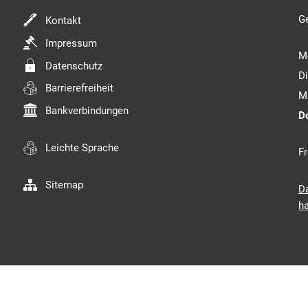
Kl
G
Kontakt
Impressum
M
Datenschutz
D
Barrierefreiheit
M
Bankverbindungen
D
Leichte Sprache
Fr
Sitemap
D
ha