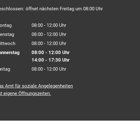
icken, um weitere Öffnungs- oder Schließzeiten auszublenden
eschlossen:
öffnet nächsten Freitag um 08:00 Uhr
ontag
08:00
-
12:00
Uhr
Von 08:00 bis 12:00 Uhr
ienstag
08:00
-
12:00
Uhr
Von 08:00 bis 12:00 Uhr
ittwoch
08:00
-
12:00
Uhr
Von 08:00 bis 12:00 Uhr
onnerstag
08:00
-
12:00
Uhr
Von 08:00 bis 12:00 Uhr
14:00
-
17:30
Uhr
Von 14:00 bis 17:30 Uhr
eitag
08:00
-
12:00
Uhr
Von 08:00 bis 12:00 Uhr
as Amt für soziale Angelegenheiten
t eigene Öffnungszeiten.