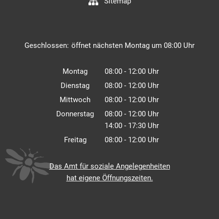
Sitemap
Klicken, um weitere Öffnungs- oder Schließzeiten auszuble
Geschlossen:
öffnet nächsten Montag um 08:00 Uhr
Montag
08:00
-
12:00
Uhr
Von 08:00 bis 12:00 Uhr
Dienstag
08:00
-
12:00
Uhr
Von 08:00 bis 12:00 Uhr
Mittwoch
08:00
-
12:00
Uhr
Von 08:00 bis 12:00 Uhr
Donnerstag
08:00
-
12:00
Uhr
14:00
-
17:30
Von 08:00 bis 12:00 Uhr
Uhr
Von 14:00 bis 17:30 Uhr
Freitag
08:00
-
12:00
Uhr
Von 08:00 bis 12:00 Uhr
Das Amt für soziale Angelegenheiten
hat eigene Öffnungszeiten.