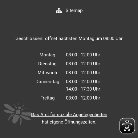
Sitemap
Klicken, um weitere Öffnungs- oder Schließzeiten auszuble
Geschlossen:
öffnet nächsten Montag um 08:00 Uhr
Montag
08:00
-
12:00
Uhr
Von 08:00 bis 12:00 Uhr
Dienstag
08:00
-
12:00
Uhr
Von 08:00 bis 12:00 Uhr
Mittwoch
08:00
-
12:00
Uhr
Von 08:00 bis 12:00 Uhr
Donnerstag
08:00
-
12:00
Uhr
14:00
-
17:30
Von 08:00 bis 12:00 Uhr
Uhr
Von 14:00 bis 17:30 Uhr
Freitag
08:00
-
12:00
Uhr
Von 08:00 bis 12:00 Uhr
Das Amt für soziale Angelegenheiten
hat eigene Öffnungszeiten.