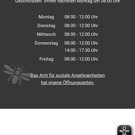
Klicken, um weitere Öffnungs- oder Schließzeiten auszuble
Geschlossen:
öffnet nächsten Montag um 08:00 Uhr
Montag
08:00
-
12:00
Uhr
Von 08:00 bis 12:00 Uhr
Dienstag
08:00
-
12:00
Uhr
Von 08:00 bis 12:00 Uhr
Mittwoch
08:00
-
12:00
Uhr
Von 08:00 bis 12:00 Uhr
Donnerstag
08:00
-
12:00
Uhr
14:00
-
17:30
Von 08:00 bis 12:00 Uhr
Uhr
Von 14:00 bis 17:30 Uhr
Freitag
08:00
-
12:00
Uhr
Von 08:00 bis 12:00 Uhr
Das Amt für soziale Angelegenheiten
hat eigene Öffnungszeiten.