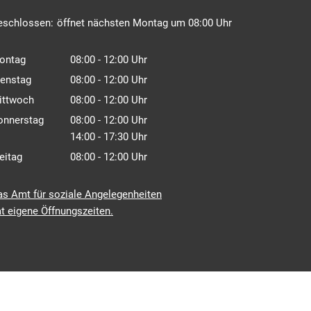
icken, um weitere Öffnungs- oder Schließzeiten auszublenden
eschlossen:
öffnet nächsten Montag um 08:00 Uhr
ontag
08:00
-
12:00
Uhr
Von 08:00 bis 12:00 Uhr
ienstag
08:00
-
12:00
Uhr
Von 08:00 bis 12:00 Uhr
ittwoch
08:00
-
12:00
Uhr
Von 08:00 bis 12:00 Uhr
onnerstag
08:00
-
12:00
Uhr
Von 08:00 bis 12:00 Uhr
14:00
-
17:30
Uhr
Von 14:00 bis 17:30 Uhr
eitag
08:00
-
12:00
Uhr
Von 08:00 bis 12:00 Uhr
as Amt für soziale Angelegenheiten
t eigene Öffnungszeiten.