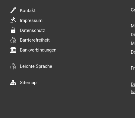
Kl
G
Kontakt
Impressum
M
Datenschutz
D
Barrierefreiheit
M
Bankverbindungen
D
Leichte Sprache
Fr
Sitemap
D
ha