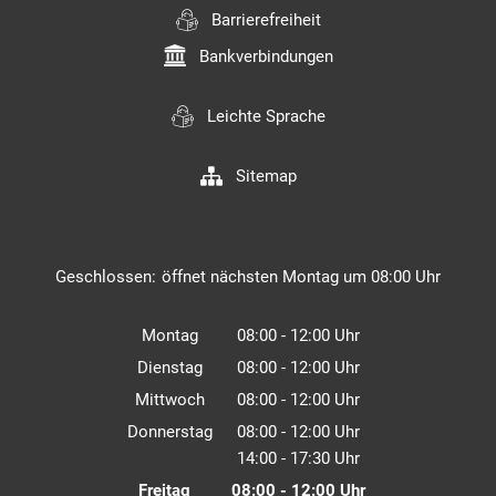
Barrierefreiheit
Bankverbindungen
Leichte Sprache
Sitemap
Klicken, um weitere Öffnungs- oder Schließzeiten auszuble
Geschlossen:
öffnet nächsten Montag um 08:00 Uhr
Montag
08:00
-
12:00
Uhr
Von 08:00 bis 12:00 Uhr
Dienstag
08:00
-
12:00
Uhr
Von 08:00 bis 12:00 Uhr
Mittwoch
08:00
-
12:00
Uhr
Von 08:00 bis 12:00 Uhr
Donnerstag
08:00
-
12:00
Uhr
14:00
-
17:30
Von 08:00 bis 12:00 Uhr
Uhr
Von 14:00 bis 17:30 Uhr
Freitag
08:00
-
12:00
Uhr