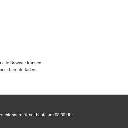
tuelle Browser können
ader herunterladen.
icken, um weitere Öffnungs- oder Schließzeiten auszublenden
eschlossen:
öffnet heute um 08:00 Uhr