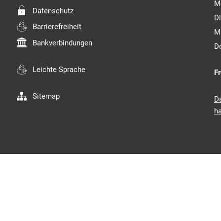
M
Datenschutz
D
Barrierefreiheit
M
Bankverbindungen
D
Leichte Sprache
Fr
Sitemap
D
ha