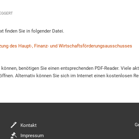
EGGERT
finden Sie in folgender Datei.
ung des Haupt-, Finanz- und Wirtschaftsförderungsausschusses
u können, benötigen Sie einen entsprechenden PDF-Reader. Viele ak
öffnen. Alternativ können Sie sich im Internet einen kostenlosen Re
Kl
G
Kontakt
Impressum