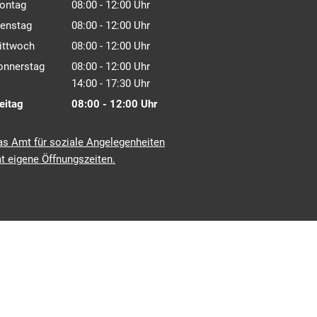
ontag
08:00
-
12:00
Uhr
Von 08:00 bis 12:00 Uhr
ienstag
08:00
-
12:00
Uhr
Von 08:00 bis 12:00 Uhr
ittwoch
08:00
-
12:00
Uhr
Von 08:00 bis 12:00 Uhr
onnerstag
08:00
-
12:00
Uhr
Von 08:00 bis 12:00 Uhr
14:00
-
17:30
Uhr
Von 14:00 bis 17:30 Uhr
eitag
08:00
-
12:00
Uhr
Von 08:00 bis 12:00 Uhr
as Amt für soziale Angelegenheiten
t eigene Öffnungszeiten.