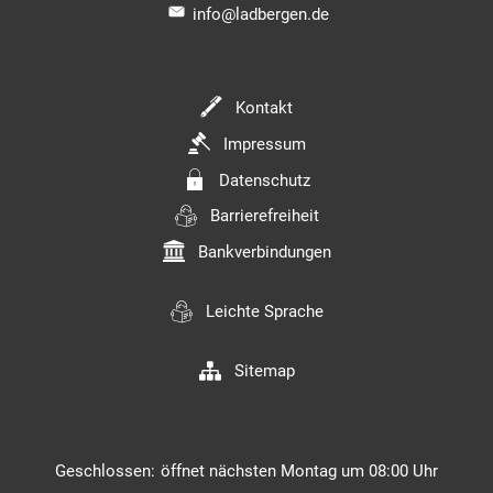
info@ladbergen.de
Kontakt
Impressum
Datenschutz
Barrierefreiheit
Bankverbindungen
Leichte Sprache
Sitemap
Klicken, um weitere Öffnungs- oder Schließzeiten auszuble
Geschlossen:
öffnet nächsten Montag um 08:00 Uhr