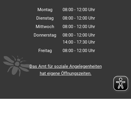
Montag
08:00
-
12:00
Uhr
Von 08:00 bis 12:00 Uhr
Dienstag
08:00
-
12:00
Uhr
Von 08:00 bis 12:00 Uhr
Mittwoch
08:00
-
12:00
Uhr
Von 08:00 bis 12:00 Uhr
Donnerstag
08:00
-
12:00
Uhr
14:00
-
17:30
Von 08:00 bis 12:00 Uhr
Uhr
Von 14:00 bis 17:30 Uhr
Freitag
08:00
-
12:00
Uhr
Von 08:00 bis 12:00 Uhr
Das Amt für soziale Angelegenheiten
hat eigene Öffnungszeiten.