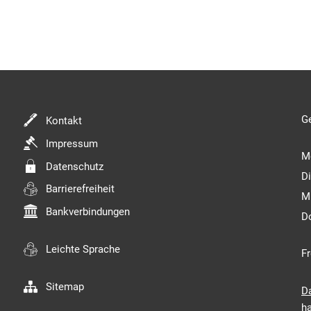
Kl
G
Kontakt
Impressum
M
Datenschutz
D
Barrierefreiheit
M
Bankverbindungen
D
Leichte Sprache
Fr
Sitemap
D
ha