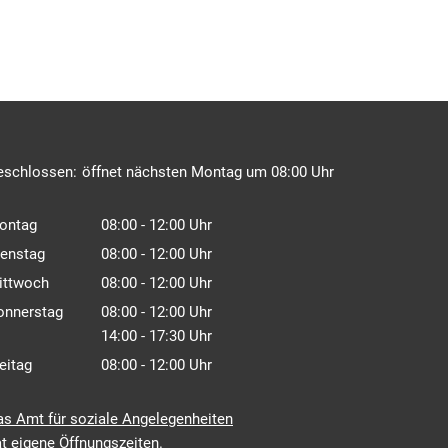
icken, um weitere Öffnungs- oder Schließzeiten auszublenden
eschlossen:
öffnet nächsten Montag um 08:00 Uhr
ontag
08:00
-
12:00
Uhr
Von 08:00 bis 12:00 Uhr
ienstag
08:00
-
12:00
Uhr
Von 08:00 bis 12:00 Uhr
ittwoch
08:00
-
12:00
Uhr
Von 08:00 bis 12:00 Uhr
onnerstag
08:00
-
12:00
Uhr
Von 08:00 bis 12:00 Uhr
14:00
-
17:30
Uhr
Von 14:00 bis 17:30 Uhr
eitag
08:00
-
12:00
Uhr
Von 08:00 bis 12:00 Uhr
as Amt für soziale Angelegenheiten
t eigene Öffnungszeiten.