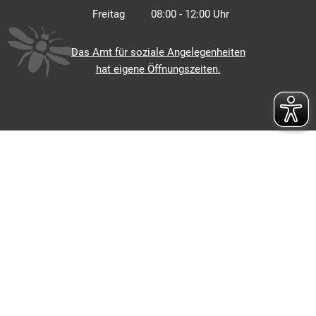
Von 14:00 bis 17:30 Uhr
Freitag
08:00
-
12:00
Uhr
Von 08:00 bis 12:00 Uhr
Das Amt für soziale Angelegenheiten
hat eigene Öffnungszeiten.