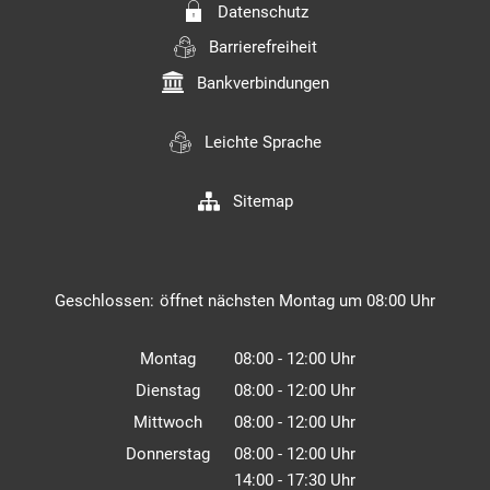
Datenschutz
Barrierefreiheit
Bankverbindungen
Leichte Sprache
Sitemap
Klicken, um weitere Öffnungs- oder Schließzeiten auszuble
Geschlossen:
öffnet nächsten Montag um 08:00 Uhr
Montag
08:00
-
12:00
Uhr
Von 08:00 bis 12:00 Uhr
Dienstag
08:00
-
12:00
Uhr
Von 08:00 bis 12:00 Uhr
Mittwoch
08:00
-
12:00
Uhr
Von 08:00 bis 12:00 Uhr
Donnerstag
08:00
-
12:00
Uhr
14:00
-
17:30
Von 08:00 bis 12:00 Uhr
Uhr